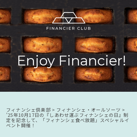
E
n
j
o
y
F
i
n
a
n
c
i
e
r
!
フィナンシェ倶楽部
>
フィナンシェ・オールソーツ
>
’25年10月17日の『しあわせ運ぶフィナンシェの日』制
定を記念して、「フィナンシェ食べ放題」スペシャルイ
ベント開催！