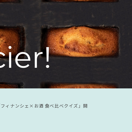
c
i
e
r
!
フィナンシェ×お酒 食べ比べクイズ」開