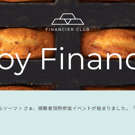
o
y
F
i
n
a
n
ルソーツ
>
さぁ、視聴者恒例参加イベントが始まりました。「