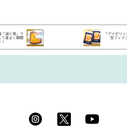
園「湖と苺」で
「アイボリッ
して運よく期間
型フィナ
ト！