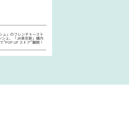
シュ」のフレンチトースト
ンシェ、「JR東京駅」構内
で”POP UP ストア”展開！