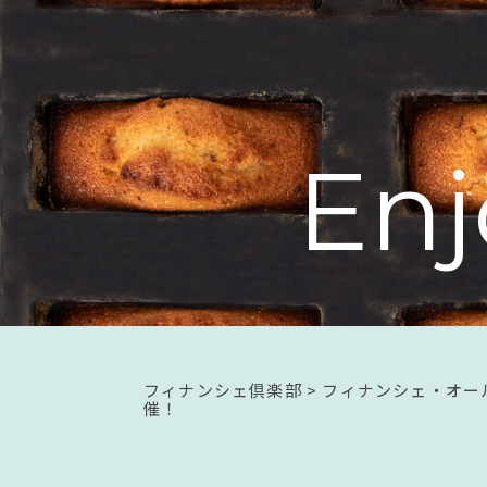
E
n
j
フィナンシェ倶楽部
>
フィナンシェ・オー
催！