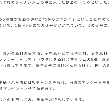
れぞれのフィナンシェの中に入ったお酒を当てるといった
の5種類のお酒の違いがわかりますか？」ということなので
ていて、1番～5番までの番号がかかれていて、どの番号に
。
、お米の原料の日本酒、芋を原料とする芋焼酎、麦を原料
ランデー、そしてサトウキビを原料とするラムの5種。お
いも違ってきます。焼き菓子に溶け込んだ原料と、個性の
正解された方にはWチャンスを設け、当選者アンケートを
加プレゼントさせて頂きます。
なたのお申しこみ、挑戦をお待ちしています。