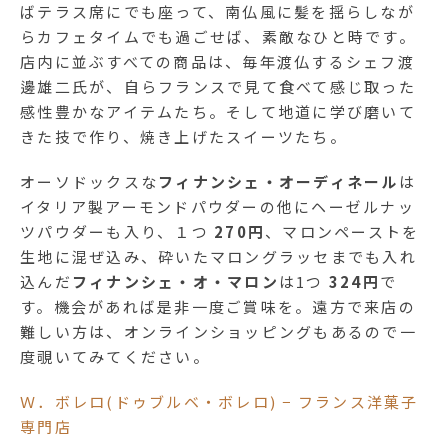
ばテラス席にでも座って、南仏風に髪を揺らしなが
らカフェタイムでも過ごせば、素敵なひと時です。
店内に並ぶすべての商品は、毎年渡仏するシェフ渡
邊雄二氏が、自らフランスで見て食べて感じ取った
感性豊かなアイテムたち。そして地道に学び磨いて
きた技で作り、焼き上げたスイーツたち。
オーソドックスな
フィナンシェ・オーディネール
は
イタリア製アーモンドパウダーの他にヘーゼルナッ
ツパウダーも入り、１つ
270円
、マロンペーストを
生地に混ぜ込み、砕いたマロングラッセまでも入れ
込んだ
フィナンシェ・オ・マロン
は1つ
324円
で
す。機会があれば是非一度ご賞味を。遠方で来店の
難しい方は、オンラインショッピングもあるので一
度覗いてみてください。
Ｗ．ボレロ(ドゥブルベ・ボレロ) − フランス洋菓子
専門店