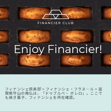
E
n
j
o
y
F
i
n
a
n
c
i
e
r
!
フィナンシェ倶楽部
>
フィナンシェ・フラヌ―ル
>
滋
賀県守山の南仏は、「ドゥブルベ・ ボレロ」。ここで
も焼き菓子、フィナンシェを所在確認。