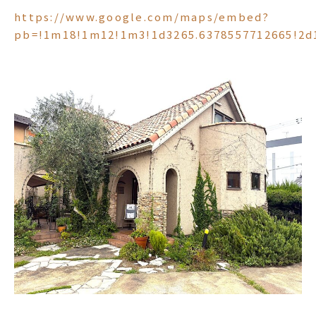
https://www.google.com/maps/embed?
pb=!1m18!1m12!1m3!1d3265.6378557712665!2d1