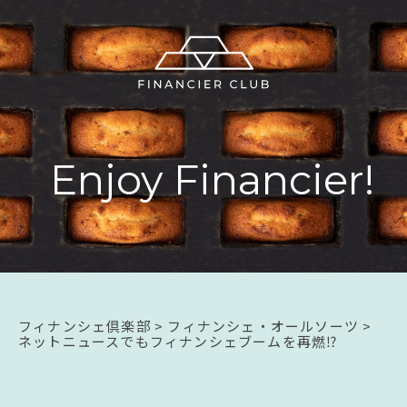
E
n
j
o
y
F
i
n
a
n
c
i
e
r
!
フィナンシェ倶楽部
>
フィナンシェ・オールソーツ
>
ネットニュースでもフィナンシェブームを再燃⁉